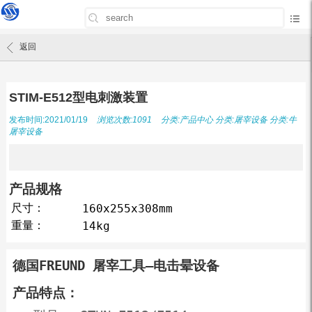
首页
/
产品中心
/
STIM-E512型电刺激装置
返回
STIM-E512型电刺激装置
发布时间:2021/01/19
浏览次数:1091
分类:
产品中心
分类:
屠宰设备
分类:
牛
屠宰设备
产品规格
尺寸：
160x255x308mm
重量：
14kg
德国FREUND 屠宰工具–电击晕设备
产品特点：