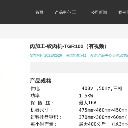
首页
产品中心
公司新闻
案例
肉加工-绞肉机-TGR102（有视频）
发布时间:2021/02/26
浏览次数:941
分类:
产品中心
分类:
绞肉
产品规格
供电：
400v ,50Hz,三相
功率：
1.5KW
保 险 丝：
最大16A
机器尺寸：
475mm×460mm×450mm
进料托盘容积：
370mm×300mm×60mm(
每小时产量：
最大400公斤 (以3m