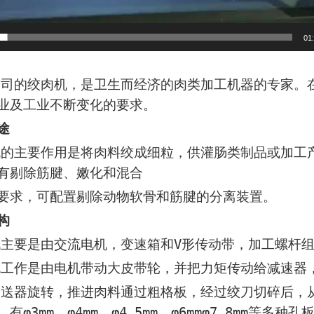
01
绞肉机，是卫生而经济的肉类加工机器的专家。在
业及工业不断变化的要求。
途
要作用是将肉料绞成细粒，供灌肠类制品或加工产
有剔除筋腱、嫩化和混合
要求，可配置剔除动物软骨和筋腱的分离装置。
构
要是由交流电机，变速箱和V形传动带，加工螺杆组
是由电机带动大皮带轮，并把力矩传动给减速器，
旋转，推进肉料通过粗格板，经过绞刀切碎后，从
有φ3mm、φ4mm、
φ4.5mm、φ6mmφ7.8mm等