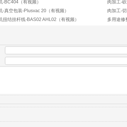
机-BC404（有视频）
肉加工-砍
-真空包装-Plusvac 20（有视频）
肉加工-切丁
扭结挂杆线-BAS02 AHL02（有视频）
多用途修
：
：