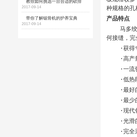
教你如何挑选一台合适的砍排
机？
2017-09-14
种规格的孔
产品特点
带你了解锯骨机的护养宝典
2017-09-14
马多绞肉机
何接缝，完
·获得专
·高产
·一流
·低热能
·最好的
·最少的
·现代化
·光滑的
·完全采