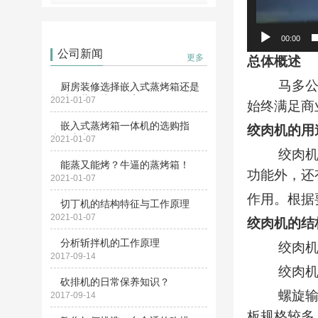
00:00
公司新闻
更多
总体概述
马多公司的
厨房装修选择嵌入式蒸烤箱还是
单独的蒸箱烤箱？家...
2021-01-07
始终满足商
嵌入式蒸烤箱一体机的选购指
绞肉机的用
南，太实用了！
2021-01-07
绞肉机的主
能蒸又能烤？牛逼的蒸烤箱！
功能外，还
2021-01-07
作用。根据
切丁机的结构特征与工作原理
2021-01-07
绞肉机的结
分析斩拌机的工作原理
绞肉机主
2017-09-14
绞肉机工作
砍排机的日常保养知识？
螺旋输送器
2017-09-14
板规格较多，