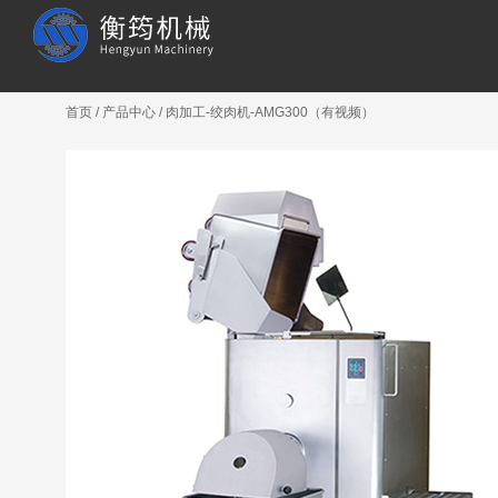
首页
/
产品中心
/
肉加工-绞肉机-AMG300（有视频）