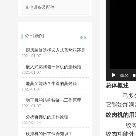
其他设备及配件
公司新闻
更多
厨房装修选择嵌入式蒸烤箱还是
单独的蒸箱烤箱？家...
2021-01-07
嵌入式蒸烤箱一体机的选购指
南，太实用了！
2021-01-07
00:00
能蒸又能烤？牛逼的蒸烤箱！
总体概述
2021-01-07
马多公司
切丁机的结构特征与工作原理
它能始终满
2021-01-07
绞肉机的用
分析斩拌机的工作原理
2017-09-14
绞肉机的
绞肉功能外
砍排机的日常保养知识？