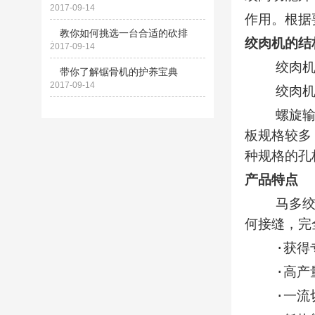
2017-09-14
作用。根据
教你如何挑选一台合适的砍排
绞肉机的结
机？
2017-09-14
绞肉机主
带你了解锯骨机的护养宝典
2017-09-14
绞肉机工作
螺旋输送器
板规格较多，
种规格的孔
产品特点
马多绞肉机
何接缝，完
·获得专
·高产
·一流