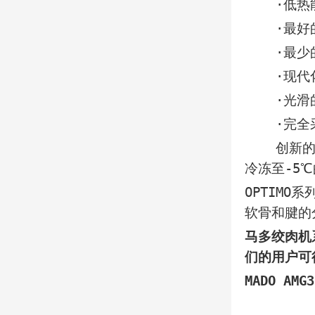
·低热能
·最好的
·最少的
·现代化
·光滑的
·完全采
创新的布局
冷冻至-5
OPTIM
软骨和腱的
马多绞肉机
们的用户可
MADO A