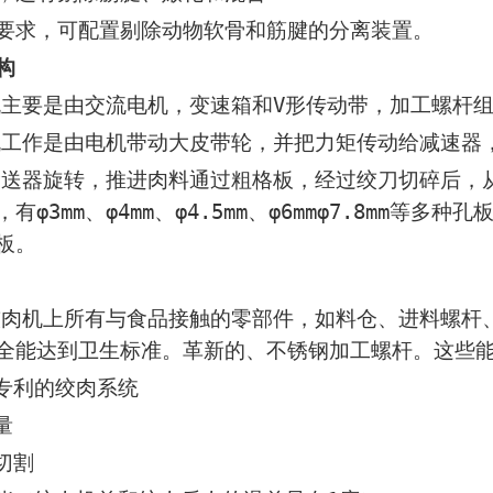
要求，可配置剔除动物软骨和筋腱的分离装置。
构
要是由交流电机，变速箱和V形传动带，加工螺杆组
是由电机带动大皮带轮，并把力矩传动给减速器，
旋转，推进肉料通过粗格板，经过绞刀切碎后，从
有φ3mm、φ4mm、
φ4.5mm、φ6mmφ7.8mm等
板。
上所有与食品接触的零部件，如料仓、进料螺杆、
全能达到卫生标准。
革新的、不锈钢加工螺杆。这些能
利的绞肉系统
量
切割