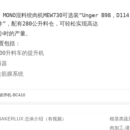
ONO混料绞肉机MEW730可选装“Unger B98，D114，
组件”，配有280公升料仓，可轻松实现高达
/小时的产量。
置包括：
00升料车的提升机
料器
去筋膜系统
斩拌机-BC410
BAKERLUX 总体介绍（有视频）
根茎类蔬菜去
肉加工-灌