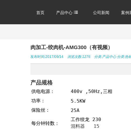
首页
产品中心
公司新闻
案例
肉加工-绞肉机-AMG300（有视频）
发布时间:2017/09/14
浏览次数:1276
分类:
产品中心
分类:
热
产品规格
供电电源：
400v ,50Hz,三相
功率：
5.5KW
保险丝：
25A
工作绞龙 230
每分钟转数：
混料器 15