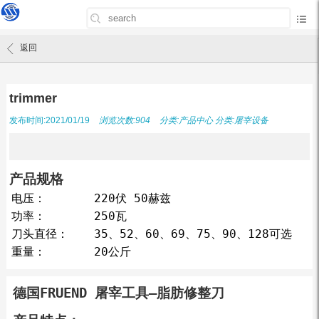
首页
/
产品中心
/
trimmer
返回
trimmer
发布时间:2021/01/19
浏览次数:904
分类:
产品中心
分类:
屠宰设备
产品规格
电压：
220伏 50赫兹
功率：
250瓦
刀头直径：
35、52、60、69、75、90、128可选
重量：
20公斤
德国FRUEND 屠宰工具–脂肪修整刀